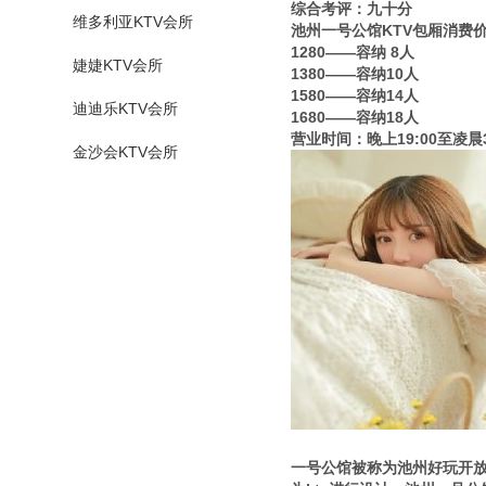
综合考评：九十分
维多利亚KTV会所
池州一号公馆KTV包厢消费
1280——容纳 8人
婕婕KTV会所
1380——容纳10人
1580——容纳14人
迪迪乐KTV会所
1680——容纳18人
营业时间：晚上19:00至凌晨3
金沙会KTV会所
一号公馆被称为池州好玩开放