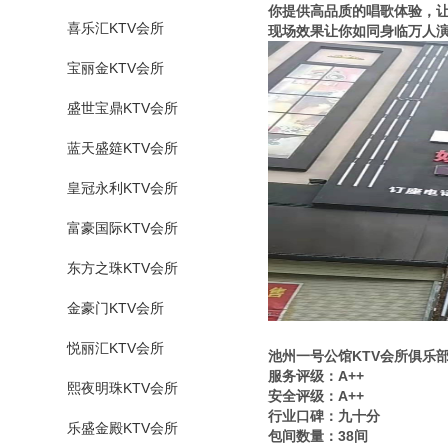
你提供高品质的唱歌体验，
喜乐汇KTV会所
现场效果让你如同身临万人
宝丽金KTV会所
盛世宝鼎KTV会所
蓝天盛筵KTV会所
皇冠永利KTV会所
富豪国际KTV会所
东方之珠KTV会所
金豪门KTV会所
悦丽汇KTV会所
池州一号公馆KTV会所俱乐
服务评级：A++
熙夜明珠KTV会所
安全评级：A++
行业口碑：九十分
乐盛金殿KTV会所
包间数量：38间